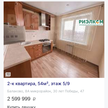
10
2-к квартира, 54м², этаж 5/9
,
,
,
Балаково
8А микрорайон
30 лет Победы
47
2 599 999
Купить двушку