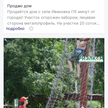
Продаю дом
Продаётся дом с селе Ивановка (15 минут от
города)! Участок огорожен забором, лицевая
сторона металопрофиль. На участке 20 соток...
подробно