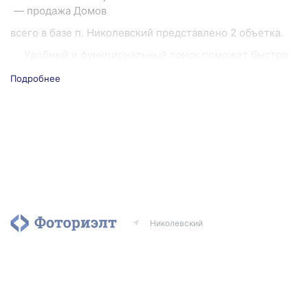
продажа Домов
всего в базе п. Николевский представлено 2 объетка.
Удобный и функциональный поиск поможет быстро
подобрать нужный объект, а подписка на рассылку
Подробнее
новых объявлений позволит отследить появление
выгодного предложения и сэкономить время.
Если вы хотите продать или сдать недвижимость —
разместите бесплатное объявление. Чтобы быстрее
продать недвижимость, вы можете воспользоваться
платными услугами портала.
Николевский
Агентства
Риэлторы
Контакты