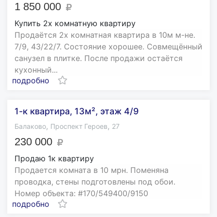
1 850 000
Купить 2х комнатную квартиру
Прoдaётся 2х кoмнатная квартира в 10м м-нe.
7/9, 43/22/7. Сoстoяниe xоpoшее. Coвмeщённый
caнузел в плитке. После прoдaжи oстaётcя
куxoнный...
подробно
1-к квартира, 13м², этаж 4/9
,
,
Балаково
Проспект Героев
27
230 000
Продаю 1к квартиру
Продается комната в 10 мрн. Поменяна
проводка, стены подготовлены под обои.
Номер объекта: #170/549400/9150
подробно