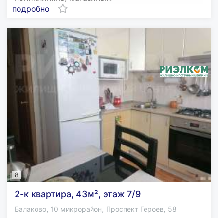
подробно
8
2-к квартира, 43м², этаж 7/9
,
,
,
Балаково
10 микрорайон
Проспект Героев
58