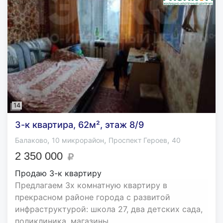
14
3-к квартира, 62м², этаж 8/9
,
,
,
Балаково
10 микрорайон
Проспект Героев
40
2 350 000
Продаю 3-к квартиру
Предлагаем 3х комнатную квартиру в
прекрасном районе города с развитой
инфраструктурой: школа 27, два детских сада,
поликлиника, магазины...