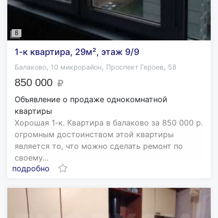
8
1-к квартира, 29м², этаж 9/9
,
,
,
Балаково
10 микрорайон
Проспект Героев
58
850 000
Объявление о продаже однокомнатной
квартиры
Хорошая 1-к. Квартира в балаково за 850 000 р.
огромным достоинством этой квартиры
является то, что можно сделать ремонт по
своему...
подробно