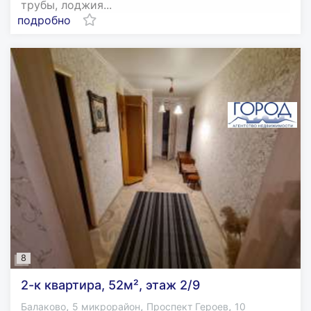
трубы, лоджия...
подробно
8
2-к квартира, 52м², этаж 2/9
,
,
,
Балаково
5 микрорайон
Проспект Героев
10