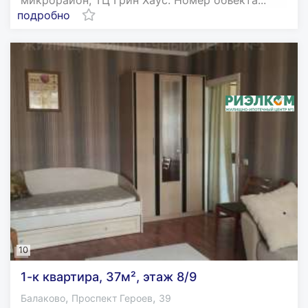
микрорайон, ТЦ Грин Хаус. Номер объекта...
подробно
10
1-к квартира, 37м², этаж 8/9
,
,
Балаково
Проспект Героев
39