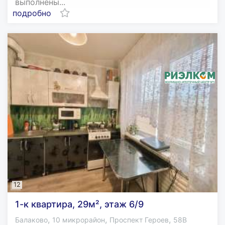
выполнены...
подробно
12
1-к квартира, 29м², этаж 6/9
,
,
,
Балаково
10 микрорайон
Проспект Героев
58В