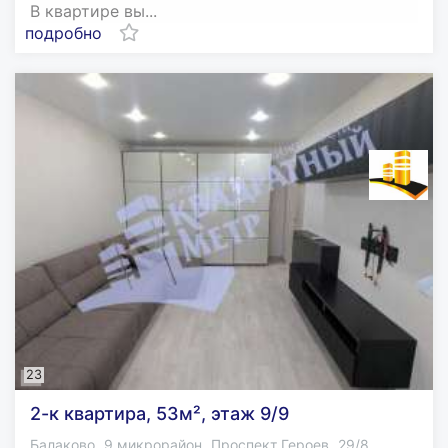
В квартире вы...
подробно
23
2-к квартира, 53м², этаж 9/9
,
,
,
Балаково
9 микрорайон
Проспект Героев
29/8