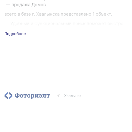
продажа Домов
всего в базе г. Хвалынска представлено 1 объект.
Удобный и функциональный поиск поможет быстро
подобрать нужный объект, а подписка на рассылку
Подробнее
новых объявлений позволит отследить появление
выгодного предложения и сэкономить время.
Если вы хотите продать или сдать недвижимость —
разместите бесплатное объявление. Чтобы быстрее
продать недвижимость, вы можете воспользоваться
платными услугами портала.
Хвалынск
Агентства
Риэлторы
Контакты