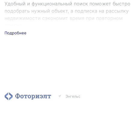
Удобный и функциональный поиск поможет быстро
подобрать нужный объект, а подписка на рассылку
недвижимости сэкономит время при повторном
поиске.
Подробнее
Если вы хотите продать или сдать недвижимость
— разместите бесплатное объявление. Чтобы
быстрее продать недвижимость, вы можете
воспользоваться платными услуги портала.
Энгельс
Агентства
Риэлторы
Контакты