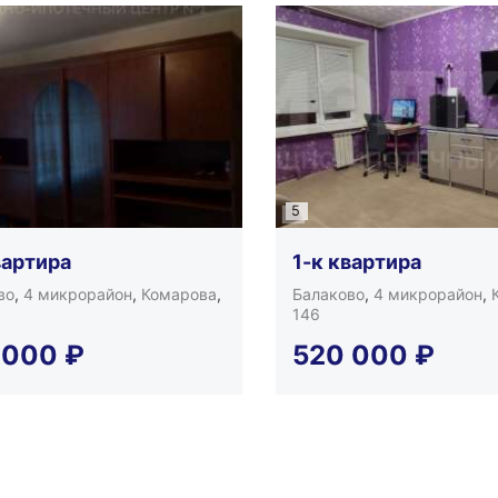
5
вартира
1-к квартира
во
,
4 микрорайон
,
Комарова
,
Балаково
,
4 микрорайон
,
146
 000
₽
520 000
₽