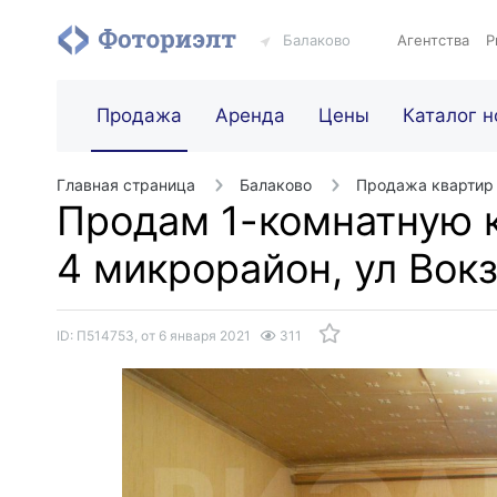
Балаково
Агентства
Р
Продажа
Аренда
Цены
Каталог н
Главная страница
Балаково
Продажа квартир
Продам 1-комнатную к
4 микрорайон, ул Вокз
ID: П514753, от 6 января 2021
311