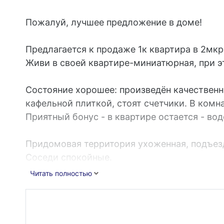
Пожалуй, лучшее предложение в доме!
Предлагается к продаже 1к квартира в 2мкр
Живи в своей квартире-миниатюрная, при э
Состояние хорошее: произведён качествен
кафельной плиткой, стоят счетчики. В комн
Приятный бонус - в квартире остается - вод
Придомовая территория ухоженная, подъез
Соседи спокойные.
Ответственная управляющая компания, низ
Читать полностью
Рядом есть все, что нужно для комфортной 
Документы готовы к продаже. Взрослый со
Оперативный показ- ключи на руках