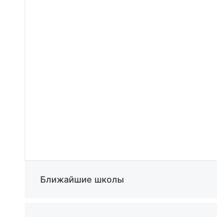
Агентство недвижимости " риэлком64" - по
Номер объекта: #170/538282/9150
Ближайшие школы