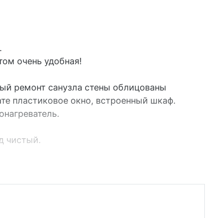
.
том очень удобная!
ный ремонт санузла стены облицованы
ате пластиковое окно, встроенный шкаф.
онагреватель.
д чистый.
кие коммунальные платежи
жизни.
бственник.