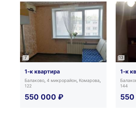
7
13
1-к квартира
1-к к
Балаково
,
4 микрорайон
,
Комарова
,
Балако
122
144
550 000
₽
550