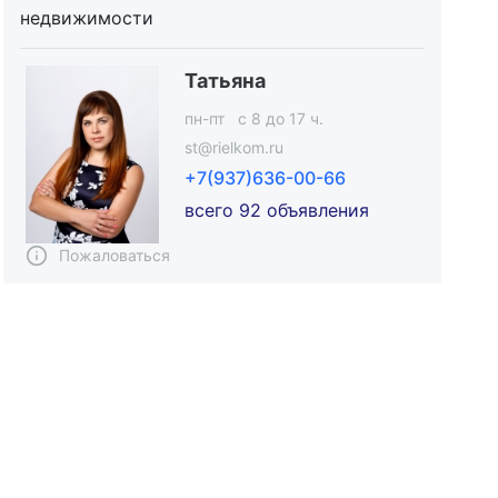
недвижимости
Татьяна
пн-пт c 8 до 17 ч.
st@rielkom.ru
+7(937)636-00-66
всего 92 объявления
Пожаловаться