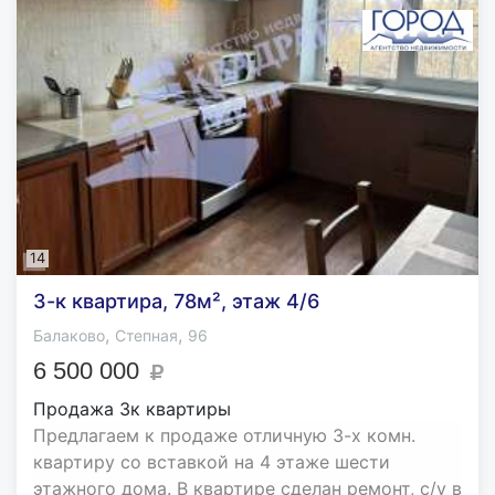
14
3-к квартира, 78м², этаж 4/6
,
,
Балаково
Степная
96
6 500 000
Продажа 3к квартиры
Предлагаем к продаже отличную 3-х комн.
квартиру со вставкой на 4 этаже шести
этажного дома. В квартире сделан ремонт, с/у в