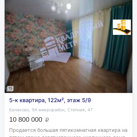
15
5-к квартира, 122м², этаж 5/9
,
,
,
Балаково
9А микрорайон
Степная
47
10 800 000
Продается большая пятикомнатная квартира на