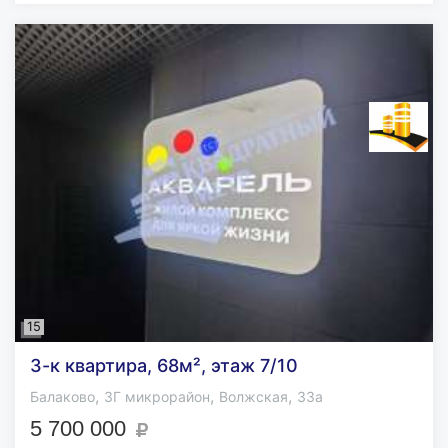
15
3-к квартира, 68м², этаж 7/10
,
,
,
Балаково
3Г микрорайон
Волжская
33а
5 700 000