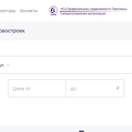
иэлторы
Контакты
овостроек
ул