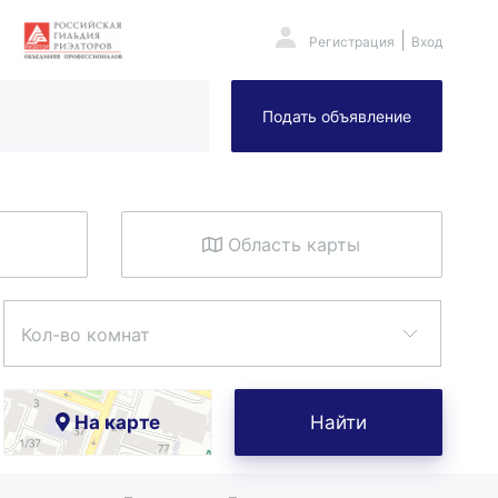
|
Регистрация
Вход
Подать объявление
Область карты
Кол-во комнат
На карте
Найти