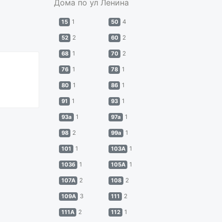
Дома по ул Ленина
1
4
15
50
2
2
52
60
1
2
68
70
1
1
76
78
1
1
80
86
1
1
91
93
1
1
93а
97а
2
1
98
99а
1
1
101
103А
1
1
103б
105А
2
2
107А
108
3
2
109А
111
2
1
111А
112