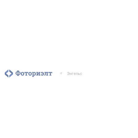
Энгельс
Агентства
Риэлторы
Контакты
© 2010–2020
ООО
«Фоториэлт»