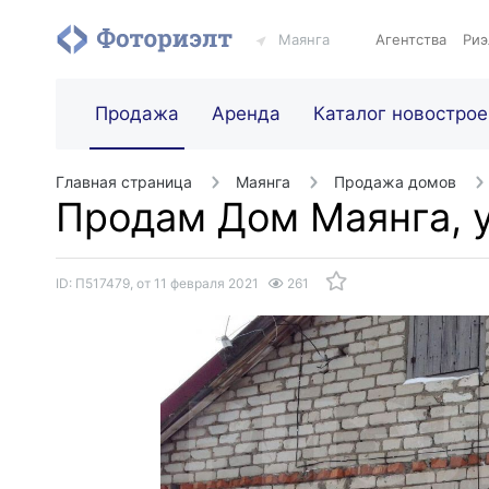
Маянга
Агентства
Риэ
Продажа
Аренда
Каталог новострое
Главная страница
Маянга
Продажа домов
Продам Дом Маянга, 
ID: П517479, от 11 февраля 2021
261