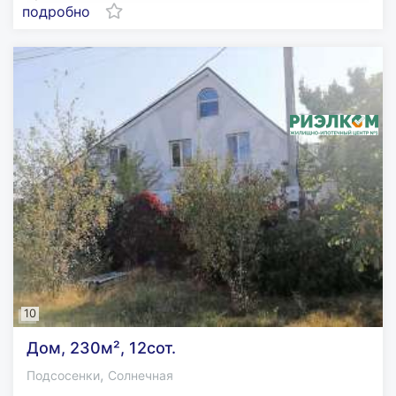
подробно
10
Дом, 230м², 12сот.
,
Подсосенки
Солнечная