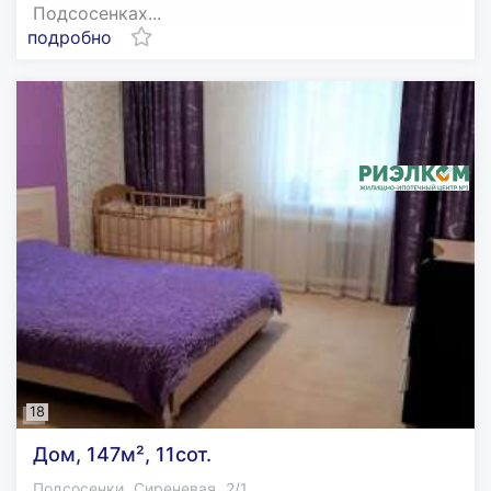
Подсосенках...
подробно
18
Дом, 147м², 11сот.
,
,
Подсосенки
Сиреневая
2/1