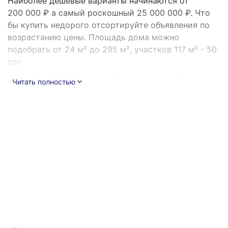
Наиболее дешевые варианты начинаются от
200 000
₽ а самый роскошный
25 000 000
₽. Что
бы купить недорого отсортируйте объявления по
возрастанию цены. Площадь дома можно
подобрать от 24 м² до 295 м², участков 117 м² - 50
сот.
Ниже представлены ближайшие районы где можно
Читать полностью
найти подходящий вариант или перейти к поиску
без привязки к району при этом выбрав
отображение списка на карте, что упростит поиск
оптимального варианта.