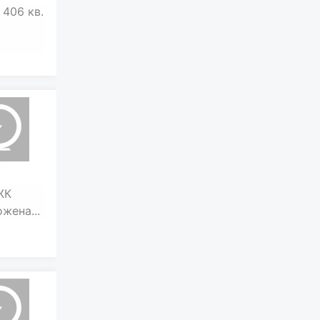
406 кв.
ЖК
жена...