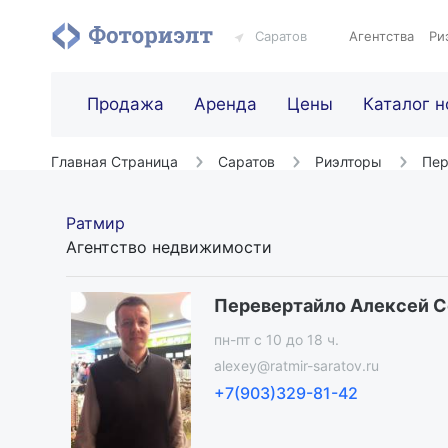
Саратов
Агентства
Ри
Продажа
Аренда
Цены
Каталог н
Главная Страница
Саратов
Риэлторы
Пер
Ратмир
Агентство недвижимости
Перевертайло Алексей С
пн-пт c 10 до 18 ч.
alexey@ratmir-saratov.ru
+7(903)329-81-42