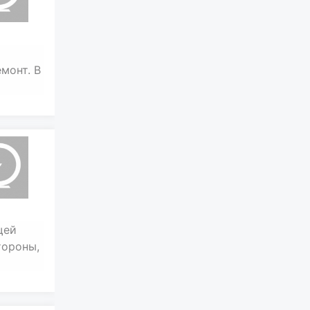
монт. В
щей
тороны,