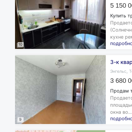
5 150 
Купить т
Продаетс
(Солнечн
кухне рем
подробн
10
3-к ква
,
Энгельс
Т
3 680 
Продам 
Продаетс
площадью
окна во...
подробн
9