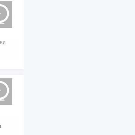
ски
и