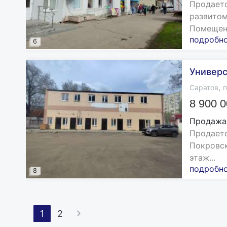
Продаетс
развитом
Помещени
подробн
6
Универс
,
Саратов
п
8 900 
Продажа
Продаетс
Покровск
этаж...
подробн
8
1
2