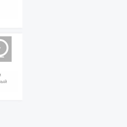
и
вый