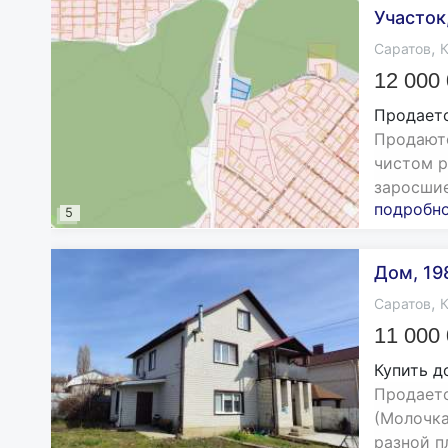
Участок,
,
Саратов
К
12 000
Продаетс
Продаютс
чистом р
заросшие.
подробн
5
Дом, 198
,
Саратов
К
11 000
Купить д
Продаетс
(Молочка
разной п