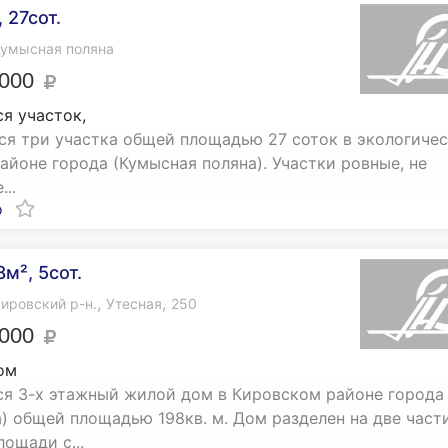
 27сот.
умысная поляна
 000
я участок,
я три участка общей площадью 27 соток в экологиче
айоне города (Кумысная поляна). Участки ровные, не
..
о
м², 5сот.
,
,
ировский р-н.
Утесная
250
 000
ом
я 3-х этажный жилой дом в Кировском районе города
) общей площадью 198кв. м. Дом разделен на две част
лощади с...