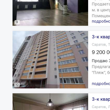
Продаетс
м. в цен
Помещени
подробн
9
3-к квар
,
Саратов
Т
9 200 
Продаю 
Предлага
"Пляж", 
подробн
10
3-к ква
,
Саратов
Л