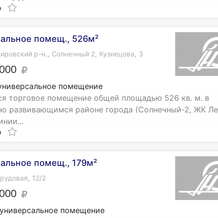
о
альное помещ., 526м²
,
,
,
ировский р-н.
Солнечный 2
Кузнецова
3
 000
универсальное помещение
я торговое помещение общей площадью 526 кв. м. в
о развивающимся районе города (Солнечный-2, ЖК Ле
нии...
о
альное помещ., 179м²
,
рудовая
12/2
 000
 универсальное помещение