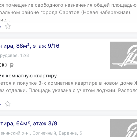
я помещение свободного назначения общей площадью 
тральном районе города Саратов (Новая набережная).
е...
о
тира, 88м², этаж 9/16
,
рудовая
12/8
000
3х комнатную квартиру
ется к покупке 3-х комнатная квартира в новом доме 
без отделки. Площадь указана с учетом лоджии. Располо
о
ртира, 64м², этаж 3/9
,
,
,
енинский р-н.
Солнечный
Бардина
6