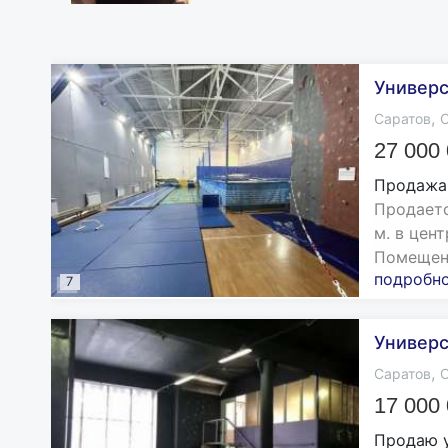
Универс
,
Саратов
О
27 000
Продажа
Продаетс
м. в цен
Помещени
подробн
7
Универс
,
Саратов
О
17 000
Продаю 