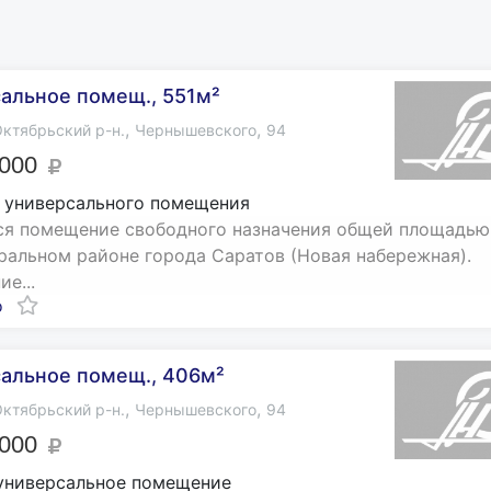
альное помещ., 551м²
,
,
ктябрьский р-н.
Чернышевского
94
 000
 универсального помещения
я помещение свободного назначения общей площадью 
тральном районе города Саратов (Новая набережная).
е...
о
альное помещ., 406м²
,
,
ктябрьский р-н.
Чернышевского
94
 000
универсальное помещение