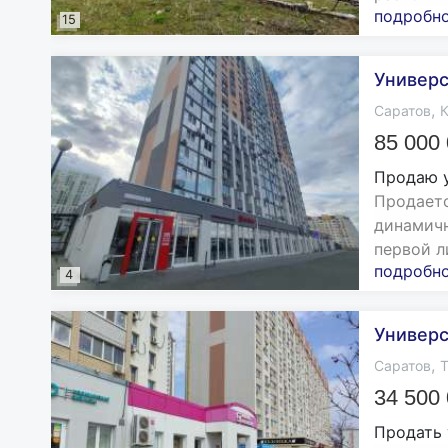
подробн
15
Универс
,
Саратов
К
85 000
Продаю 
Продаетс
динамичн
первой ли
подробн
4
Универс
,
Саратов
Т
34 500
Продать