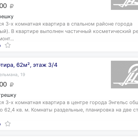
000
решку
я 3-х комнатная квартира в спальном районе города
ый). В квартире выполнен частичный косметический ре
онт...
о
ртира, 62м², этаж 3/4
,
ельмана
19
000
трешку
я 3-х комнатная квартира в центре города Энгельс об
 62,4 кв. м. Комнаты раздельные, планировка на две с
о