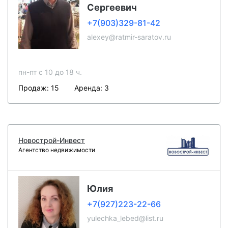
Сергеевич
+7(903)329-81-42
alexey@ratmir-saratov.ru
пн-пт c 10 до 18 ч.
Продаж: 15
Аренда: 3
Новострой-Инвест
Агентство недвижимости
Юлия
+7(927)223-22-66
yulechka_lebed@list.ru