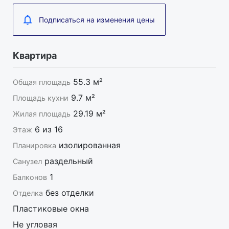
Жилой Комплекс имеет развитую
Подписаться на изменения цены
инфраструктуру, удобную транспортную
развязку. В шаговой доступности находятся
детские сады, школы, крупные сетевые
Квартира
магазины, Торговые Центры, поликлиника,
почта.
55.3 м²
Общая площадь
9.7 м²
Площадь кухни
Реклама
29.19 м²
Жилая площадь
На рынке недвижимости работаем с 2002 года.
6 из 16
Этаж
Мы предлагаем:
- большой выбор объектов по всем новостройкам
изолированная
Планировка
Саратова;
раздельный
Санузел
- самые выгодные цены;
- полное юридическое сопровождение;
1
Балконов
- быстрое оформление ипотеки на выгодных
без отделки
Отделка
условиях;
Наши преимущества:
Пластиковые окна
- за один визит в офис, вы получаете экономию
Не угловая
ваших сил, времени и денег;