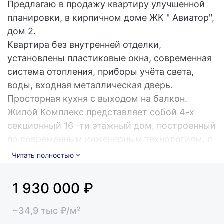
Предлагаю в продажу квартиру улучшенной
планировки, в кирпичном доме ЖК " Авиатор",
дом 2.
Квартира без внутренней отделки,
установлены пластиковые окна, современная
система отопления, приборы учёта света,
воды, входная металлическая дверь.
Просторная кухня с выходом на балкон.
Жилой Комплекс представляет собой 4-х
секционный 16 -ти этажный дом, построенный
по современным инженерным технологиям, с
техническим этажом и наружным фасадным
Читать полностью
утеплением. У Комплекса индивидуальный
архитектурный стиль, планируется
1 930 000
₽
благоустройство двора с современной
детской площадкой, а так же парковочные
~
34,9
тыс
₽/м²
места на придомовой территории.