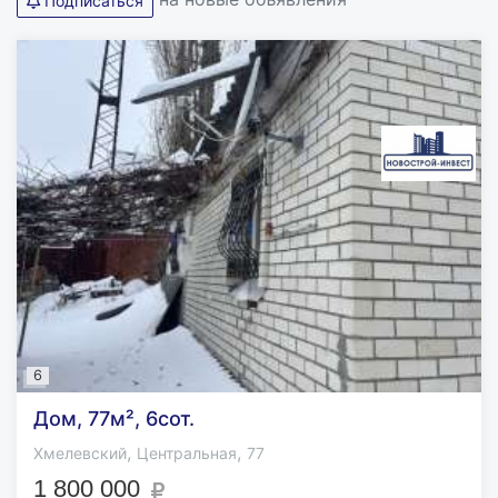
Подписаться
6
Дом, 77м², 6сот.
,
,
Хмелевский
Центральная
77
1 800 000