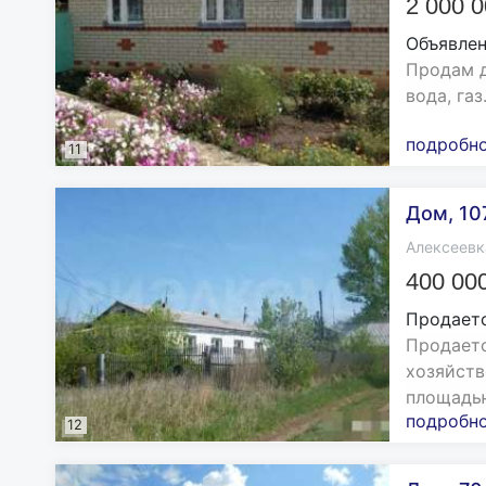
2 000 
Объявлен
Продам д
вода, газ
подробн
11
Дом, 10
Алексеевк
400 00
Продает
Продаетс
хозяйств
площадью 
подробн
12