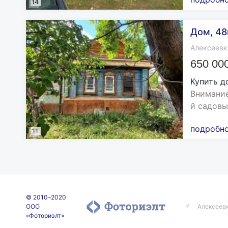
14
Дом, 48м
Алексеевк
650 00
Купить д
Внимание
й садовы
подробн
11
© 2010–2020
ООО
Алексеев
«Фоториэлт»