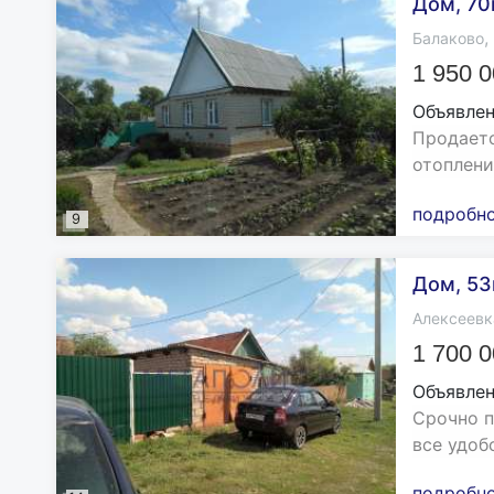
Дом, 70м
,
Балаково
1 950 
Объявлен
Продаетс
отоплени
подробн
9
Дом, 53
Алексеевк
1 700 
Объявлен
Срочно п
все удоб
подробн