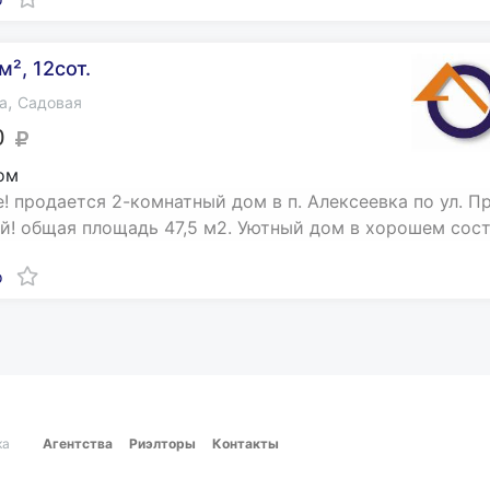
², 12сот.
,
а
Садовая
0
ом
! продается 2-комнатный дом в п. Алексеевка по ул. П
й! общая площадь 47,5 м2. Уютный дом в хорошем состо
о
ка
Агентства
Риэлторы
Контакты