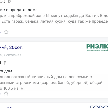
000
ие о продаже дома
ом в прибрежной зоне (5 минут ходьбы до Волги). В д
. Есть гараж, банька, летняя кухня, куда так же проведен
о
7м², 20сот.
,
а
Совхозная
0
ся дом
я одноэтажный кирпичный дом на две семьи с
енными строениями (сараем, баней, уборной) общей
106,5 кв. м...
о