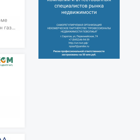
оме
 газ...