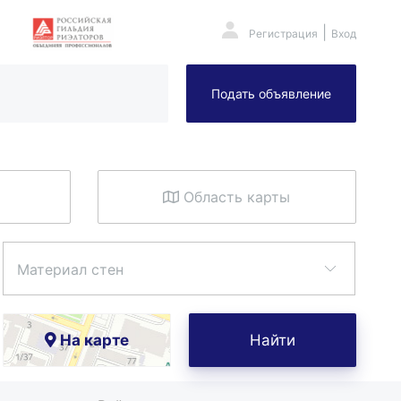
|
Регистрация
Вход
Подать объявление
Область карты
Материал стен
На карте
Найти