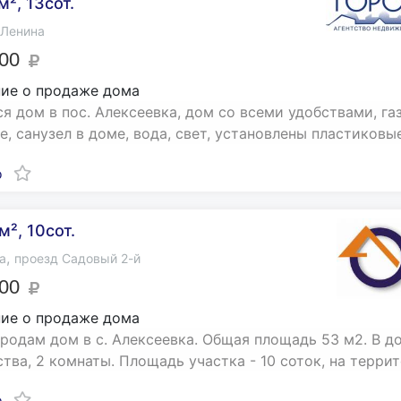
², 13сот.
Ленина
000
ие о продаже дома
я дом в пос. Алексеевка, дом со всеми удобствами, га
е, санузел в доме, вода, свет, установлены пластиковые 
о
м², 10сот.
,
а
проезд Садовый 2-й
000
ие о продаже дома
родам дом в с. Алексеевка. Общая площадь 53 м2. В д
ства, 2 комнаты. Площадь участка - 10 соток, на террит
о