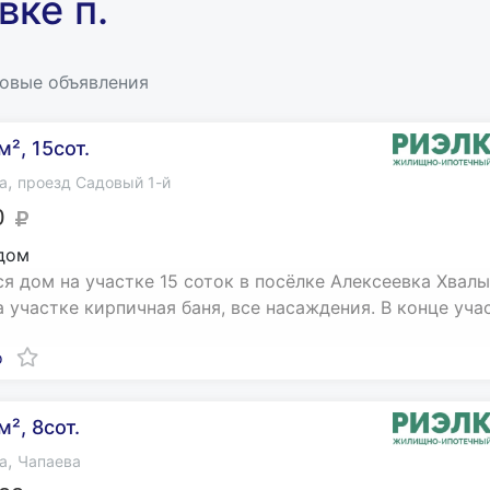
вке п.
новые объявления
², 15сот.
,
а
проезд Садовый 1-й
0
дом
я дом на участке 15 соток в посёлке Алексеевка Хвал
а участке кирпичная баня, все насаждения. В конце уча
о
², 8сот.
,
а
Чапаева