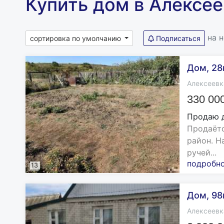
Купить дом в Алексее
на 
сортировка по умолчанию
Подписаться
Дом, 28м
Алексеевк
330 00
Продаю 
Продаётс
район. Н
ручей...
подробн
13
Дом, 98м
Алексеевк