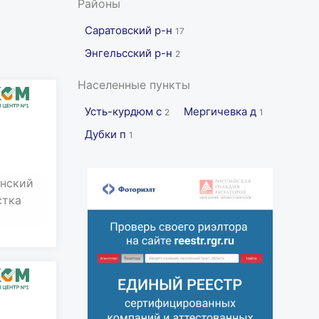
Районы
Саратовский р-н
17
Энгельсский р-н
2
Населенные пункты
Усть-курдюм с
Мергичевка д
2
1
Дубки п
1
ынский
стка