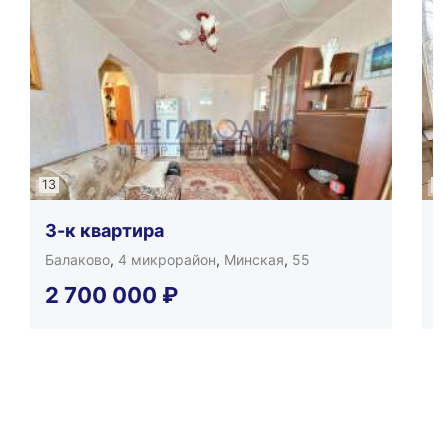
13
13
3-к квартира
3
Балаково
,
4 микрорайон
,
Минская
,
55
Б
2 700 000
₽