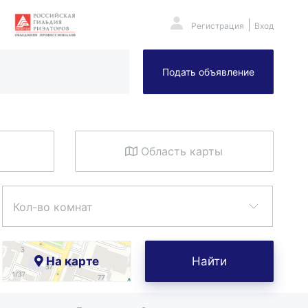
|
Регистрация
Вход
Подать объявление
Область карты
Кол-во комнат
На карте
Найти