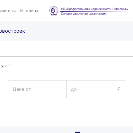
иэлторы
Контакты
овостроек
 ул