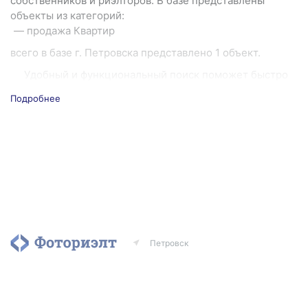
собственников и риэлторов. В базе представлены
объекты из категорий:
продажа Квартир
всего в базе г. Петровска представлено 1 объект.
Удобный и функциональный поиск поможет быстро
подобрать нужный объект, а подписка на рассылку
Подробнее
новых объявлений позволит отследить появление
выгодного предложения и сэкономить время.
Если вы хотите продать или сдать недвижимость —
разместите бесплатное объявление. Чтобы быстрее
продать недвижимость, вы можете воспользоваться
платными услугами портала.
Петровск
Агентства
Риэлторы
Контакты