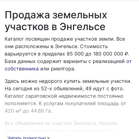
Продажа земельных
участков в Энгельсе
Каталог посвящен продаже участков земли. Все
они расположены в Энгельсе. Стоимость
варьируется в пределах
85 000
до
180 000 000
₽.
База данных содержит варианты с реализацией
от
собственника
или риелтора.
Здесь можно недорого купить земельные участки.
На сегодня из 52-х объявлений, 49 идут с фото.
Каталог саратовской недвижимости постоянно
пополняется. К услугам покупателей площадь от
420 м² до 44.86 Га.
Все объявления на участки Энгельсе, прошли
проверку модераторами и распределены по
категориям (цена, масштаб, расположение).
Читать полностью