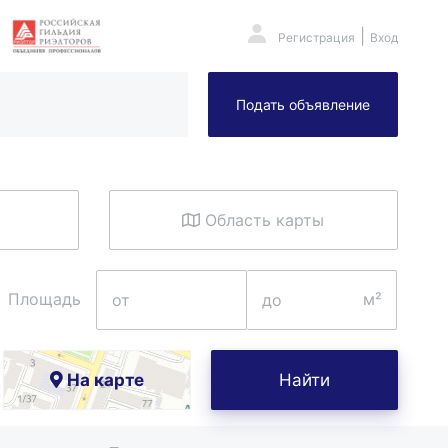
|
Регистрация
Вход
Подать объявление
Область карты
Площадь
На карте
Найти