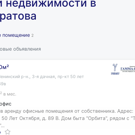
й недвижимости в
ратова
е помещение
2
новые объявления
0м²
,
,
енинский р-н.
3-я дачная
пр-кт 50 лет
89в
2
в мес.
 офис
в аренду офисные помещения от собственника. Адрес:
 50 Лет Октября, д. 89 В. Дом быта "Орбита", рядом с "
..
о