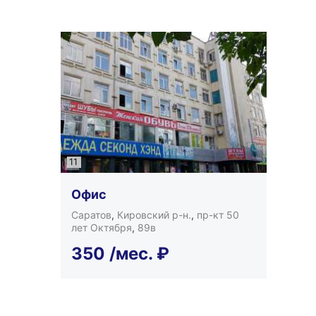
11
Офис
Саратов
,
Кировский р-н.
,
пр-кт 50
лет Октября
,
89в
350
/мес.
₽