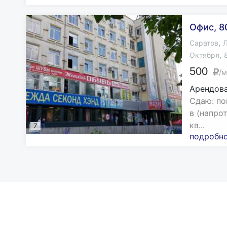
Офис, 8
,
Саратов
Л
,
Октября
500
/м
Арендова
Сдаю: по
в (напро
кв...
7
подробн