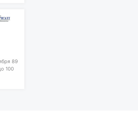
ября 89
до 100