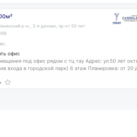
00м²
,
,
енинский р-н.
3-я дачная
пр-кт 50 лет
89В
ес.
ть офис
мещения под офис рядом с тц тау Адрес: ул.50 лет окт
тив входа в городской парк) 6 этаж Планировка: от 20 
о