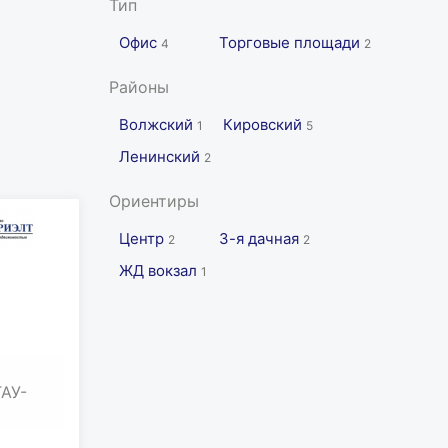
Тип
Офис
Торговые площади
4
2
Районы
Волжский
Кировский
1
5
Ленинский
2
Ориентиры
Центр
3-я дачная
2
2
ЖД вокзал
1
ТАУ-