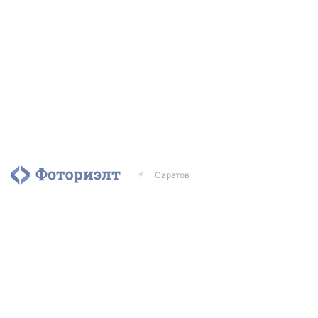
Саратов
Агентства
Риэлторы
Контакты
© 2010–2020
ООО
«Фоториэлт»