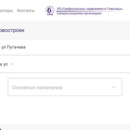
элторы
Контакты
овостроек
ул Пугачева
а ул
Основное назначение