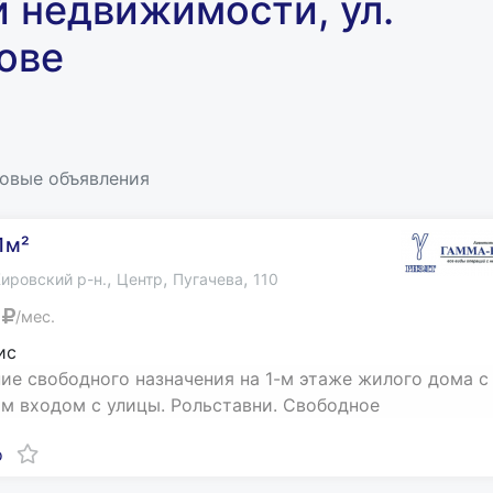
 недвижимости, ул.
тове
новые объявления
1м²
,
,
,
ировский р-н.
Центр
Пугачева
110
/мес.
ис
е свободного назначения на 1-м этаже жилого дома с
м входом с улицы. Рольставни. Свободное
о