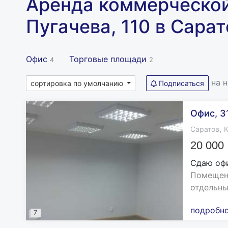
Аренда коммерческой
Пугачева, 110 в Сара
Офис
Торговые площади
4
2
на 
сортировка по умолчанию
Подписаться
Офис, 3
,
Саратов
К
20 000
Сдаю оф
Помещени
отдельны
подробн
7