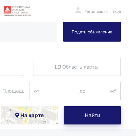
|
Регистрация
Вход
Подать объявление
Область карты
Площадь
На карте
Найти