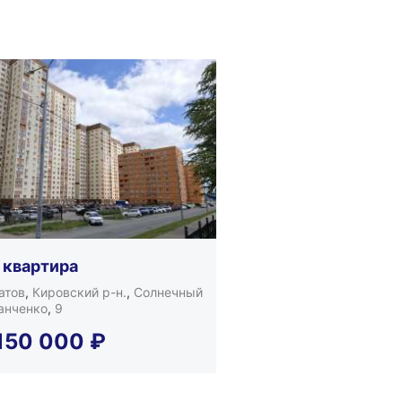
 квартира
атов
,
Кировский р-н.
,
Солнечный
анченко
,
9
150 000
₽