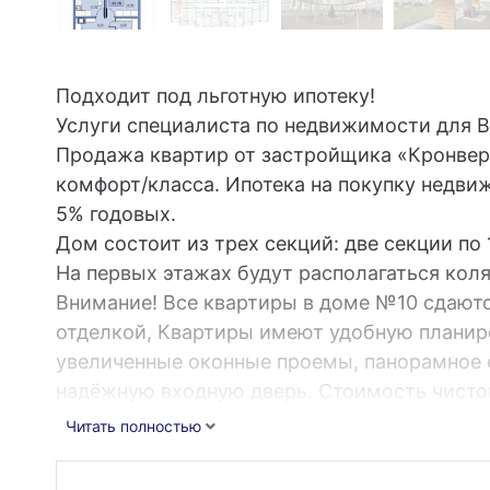
Подходит под льготную ипотеку!
Услуги специалиста по недвижимости для В
Продажа квартир от застройщика «Кронвер
комфорт/класса. Ипотека на покупку недви
5% годовых.
Дом состоит из трех секций: две секции по 1
На первых этажах будут располагаться кол
Внимание! Все квартиры в доме №10 сдаютс
отделкой, Квартиры имеют удобную планир
увеличенные оконные проемы, панорамное 
надёжную входную дверь. Стоимость чисто
ипотеку! На фото варианты готового ремонт
Читать полностью
возможность посмотреть уже отремонтиро
Территория ЖК “Лето” огорожена и оборуд