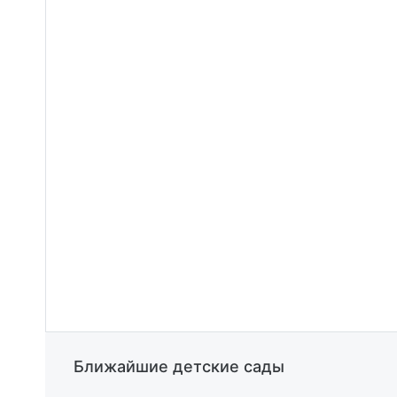
видеонаблюдения. Просторный благоустрое
спортивными площадками, а также автомо
Жилой Комплекс Лето расположен в новом 
инфраструктурой и построен в концепции «г
необходимое для комфортного проживания:
пешеходные аллеи для прогулок, спортивны
кинотеатр.
различной планировки и на разных этажах. 
Ближайшие детские сады