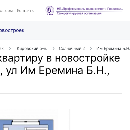
элторы
Контакты
овостроек
ек
Кировский р-н.
Солнечный 2
Им Еремина Б.Н
вартиру в новостройке
 ул Им Еремина Б.Н.,