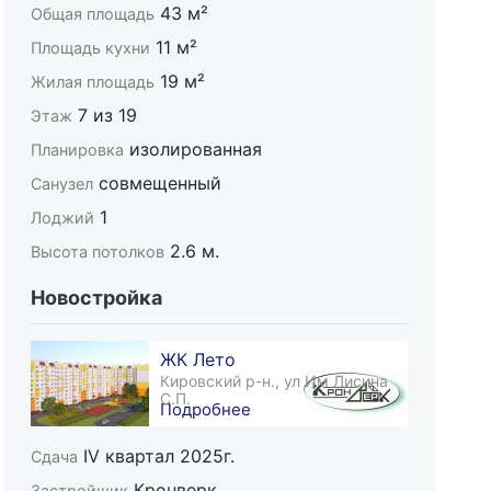
43 м²
Общая площадь
11 м²
Площадь кухни
19 м²
Жилая площадь
7 из 19
Этаж
изолированная
Планировка
совмещенный
Санузел
1
Лоджий
2.6 м.
Высота потолков
Новостройка
ЖК Лето
Кировский р-н., ул Им Лисина
С.П.
Подробнее
IV квартал 2025г.
Сдача
Кронверк
Застройщик