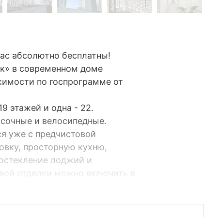
ас абсолютно бесплатны!
к» в современном доме
жимости по госпрограмме от
9 этажей и одна - 22.
ясочные и велосипедные.
я уже с предчистовой
овку, просторную кухню,
остекление лоджий и
вой отделки можно включить в
а от застройщика. Есть
ванные квартиры!
ована системой