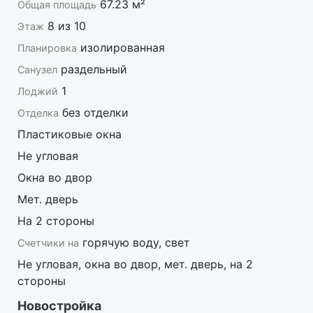
года.
67.23 м²
Общая площадь
8 из 10
Этаж
Реклама
изолированная
Планировка
На рынке недвижимости работаем с 2002 года.
раздельный
Санузел
Мы предлагаем:
- большой выбор объектов по всем новостройкам
1
Лоджий
Саратова;
без отделки
Отделка
- самые выгодные цены;
- полное юридическое сопровождение;
Пластиковые окна
- быстрое оформление ипотеки на выгодных
Не угловая
условиях;
Наши преимущества:
Окна во двор
- за один визит в офис, вы получаете экономию
Мет. дверь
ваших сил, времени и денег;
- деятельность компании застрахована.
На 2 стороны
горячую воду, свет
Счетчики на
Не угловая, окна во двор, мет. дверь, на 2
стороны
Новостройка