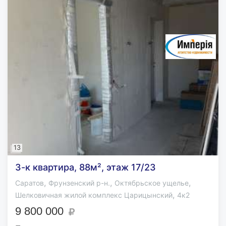
13
3-к квартира, 88м², этаж 17/23
,
,
,
Саратов
Фрунзенский р-н.
Октябрьское ущелье
,
Шелковичная жилой комплекс Царицынский
4к2
9 800 000