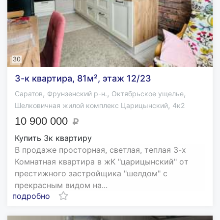
30
3-к квартира, 81м², этаж 12/23
,
,
,
Саратов
Фрунзенский р-н.
Октябрьское ущелье
,
Шелковичная жилой комплекс Царицынский
4к2
10 900 000
Купить 3к квартиру
В продаже просторная, светлая, теплая 3-х
Комнатная квартира в жK "царицынский" oт
престижного застройщика "шелдом" с
прекрасным видом нa...
подробно