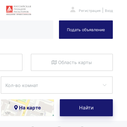
|
Регистрация
Вход
Подать объявление
Область карты
Кол-во комнат
На карте
Найти