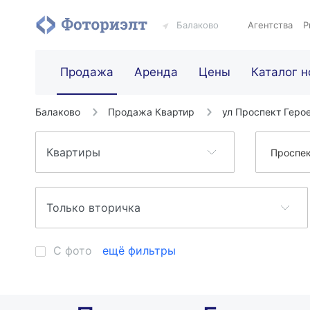
Балаково
Агентства
Р
Продажа
Аренда
Цены
Каталог н
Балаково
Продажа Квартир
ул Проспект Геро
Проспек
С фото
ещё фильтры