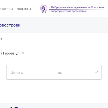
иэлторы
Контакты
овостроек
ев
т Героев ул