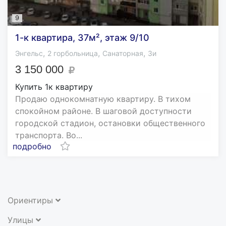
9
1-к квартира, 37м², этаж 9/10
,
,
,
Энгельс
2 горбольница
Санаторная
3и
3 150 000
Купить 1к квартиру
Продаю однокомнатную квартиру. В тихом
спокойном районе. В шаговой доступности
городской стадион, остановки общественного
транспорта. Во...
подробно
Ориентиры
Улицы