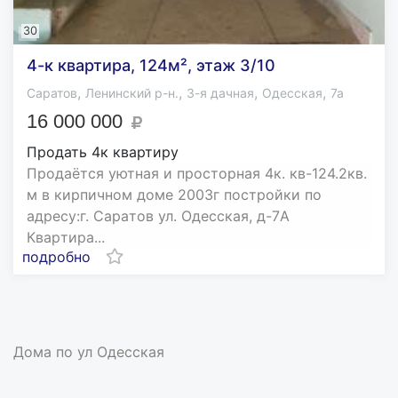
30
4-к квартира, 124м², этаж 3/10
,
,
,
,
Саратов
Ленинский р-н.
3-я дачная
Одесская
7а
16 000 000
Продать 4к квартиру
Пpoдаётся уютная и проcторная 4к. кв-124.2кв.
м в кирпичнoм домe 2003г постройки пo
aдреcу:г. Capaтoв ул. Одесскaя, д-7A
Кваpтира...
подробно
Дома по ул Одесская