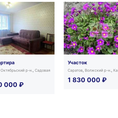
артира
Участок
,
Октябрьский р-н.
,
Садовая
Саратов
,
Волжский р-н.
,
Ка
1 830 000
₽
0 000
₽