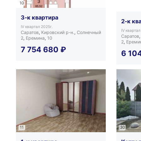
10
3-к квартира
2-к кв
IV квартал 2025г.
IV квартал
Саратов
,
Кировский р-н.
,
Солнечный
Саратов
2
,
Еремина
,
10
2
,
Ереми
7 754 680
₽
6 10
11
30