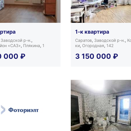
9
артира
1-к квартира
,
Заводской р-н.
,
Саратов
,
Заводской р-н.
,
К
йон «САЗ»
,
Плякина
,
1
ки
,
Огородная
,
142
0 000
₽
3 150 000
₽