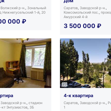
дж
Дом
,
Волжский р-н.
,
Зональный
Саратов
,
Заводской р-н.
,
д Нижнегусельский 1-й
,
20
Комсомольский пос.
,
проез
Амурский 4-й
00 000
₽
3 500 000
₽
20
артира
4-к квартира
,
Заводской р-н.
,
стадион
Саратов
,
Заводской р-н.
,
Р
-кт Энтузиастов
,
3Б
1