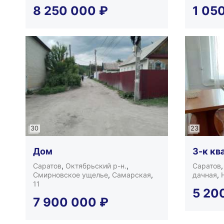
8 250 000
₽
1 05
30
23
Дом
3-к кв
Саратов
,
Октябрьский р-н.
,
Саратов
Смирновское ущелье
,
Самарская
,
дачная
,
11
5 20
7 900 000
₽