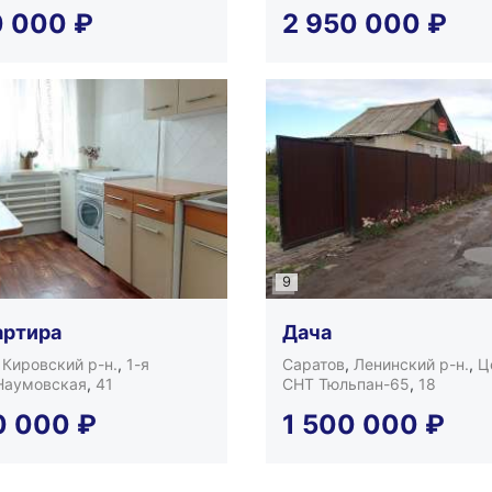
0 000
₽
2 950 000
₽
9
артира
Дача
,
Кировский р-н.
,
1-я
Саратов
,
Ленинский р-н.
,
Ц
Наумовская
,
41
СНТ Тюльпан-65
,
18
0 000
₽
1 500 000
₽