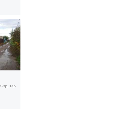
ентр
,
тер