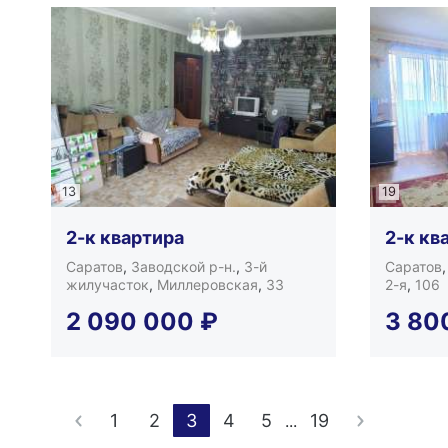
13
19
2-к квартира
2-к кв
Саратов
,
Заводской р-н.
,
3-й
Саратов
жилучасток
,
Миллеровская
,
33
2-я
,
106
2 090 000
₽
3 80
1
2
3
4
5
19
...