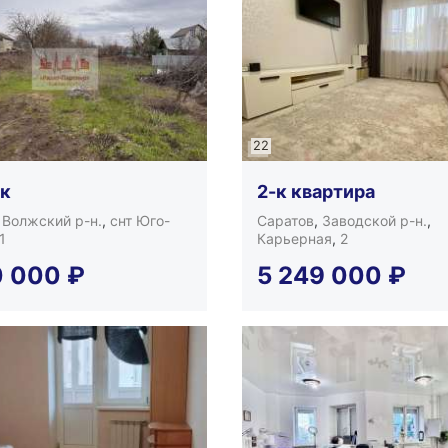
22
ок
2-к квартира
,
Волжский р-н.
,
снт Юго-
Саратов
,
Заводской р-н.
,
1
Карьерная
,
2
0 000
₽
5 249 000
₽