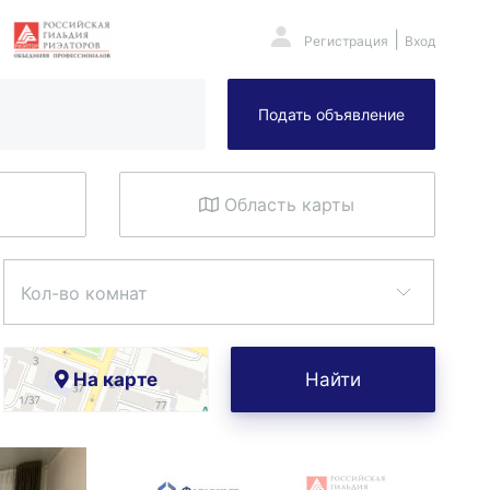
|
Регистрация
Вход
Подать объявление
Область карты
Кол-во комнат
На карте
Найти