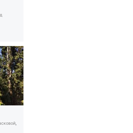
д
асковой
,