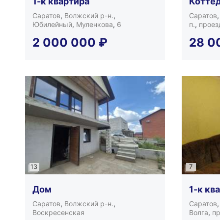
1-к квартира
Котте
Саратов
,
Волжский р-н.
,
Саратов
Юбилейный
,
Муленкова
,
6
п.
,
проез
2 000 000
₽
28 0
13
7
Дом
1-к кв
Саратов
,
Волжский р-н.
,
Саратов
Воскресенская
Волга
,
пр