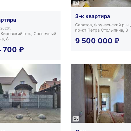
17
3-к квартира
артира
Саратов
,
Фрунзенский р-н.
 2026г.
пр-кт Петра Столыпина
,
8
,
Кировский р-н.
,
Солнечный
на
,
8
9 500 000
₽
4 700
₽
26