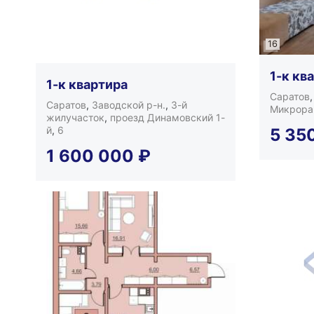
16
1-к кв
1-к квартира
Саратов
Саратов
,
Заводской р-н.
,
3-й
Микрора
жилучасток
,
проезд Динамовский 1-
й
,
6
5 35
1 600 000
₽