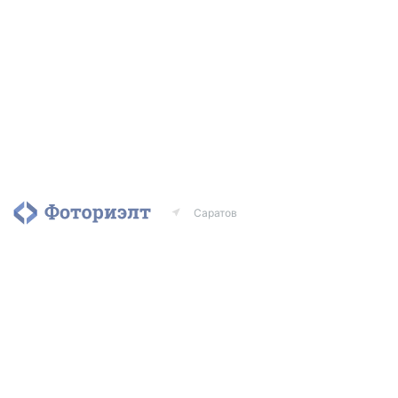
Саратов
Агентства
Риэлторы
Контакты
© 2010–2020
ООО
«Фоториэлт»