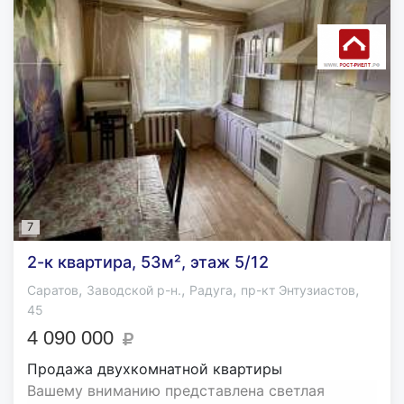
7
2-к квартира, 53м², этаж 5/12
,
,
,
,
Саратов
Заводской р-н.
Радуга
пр-кт Энтузиастов
45
4 090 000
Продажа двухкомнатной квартиры
Вашему вниманию представлена светлая