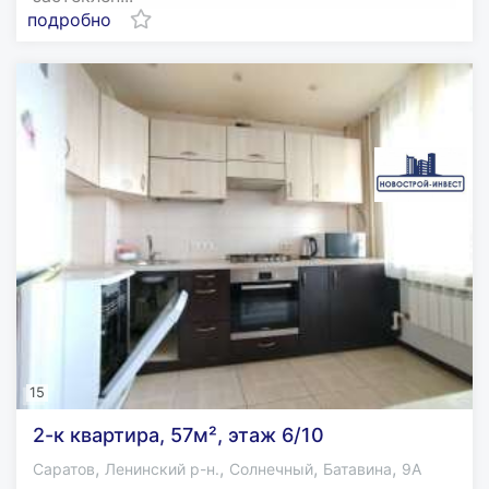
подробно
15
2-к квартира, 57м², этаж 6/10
,
,
,
,
Саратов
Ленинский р-н.
Солнечный
Батавина
9А