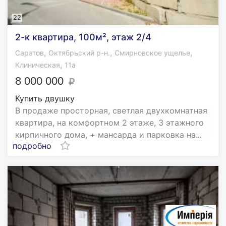
22
2-к квартира, 100м², этаж 2/4
,
,
,
Саратов
Октябрьский р-н.
Смирновское ущелье
,
Клиническая
11а
8 000 000
Купить двушку
В продаже просторная, светлая двухкомнатная
квартира, на комфортном 2 этаже, 3 этажного
кирпичного дома, + мансарда и парковка на...
подробно