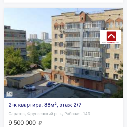
24
2-к квартира, 88м², этаж 2/7
,
,
,
Саратов
Фрунзенский р-н.
Рабочая
143
9 500 000