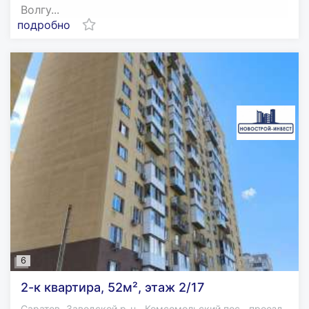
Волгу...
подробно
6
2-к квартира, 52м², этаж 2/17
,
,
,
Саратов
Заводской р-н.
Комсомольский пос.
проезд