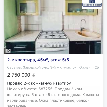
10
2-к квартира, 45м², этаж 5/5
,
,
,
,
Саратов
Заводской р-н.
3-й жилучасток
Южная
42Б
2 750 000
Продаю 2-х комнатную квартиру
Номер объекта: 587255. Продам 2 ком
квартиру на 5 этаже 5 этажного дома. Комнаты
изолированные. Окна пластиковые, балкон
застеклен...