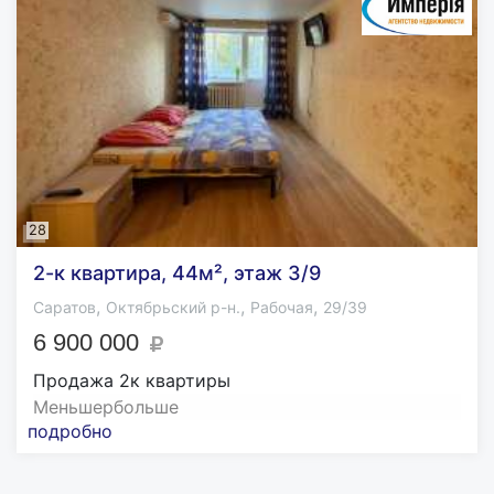
28
2-к квартира, 44м², этаж 3/9
,
,
,
Саратов
Октябрьский р-н.
Рабочая
29/39
6 900 000
Продажа 2к квартиры
Меньшеpбольше
подробно