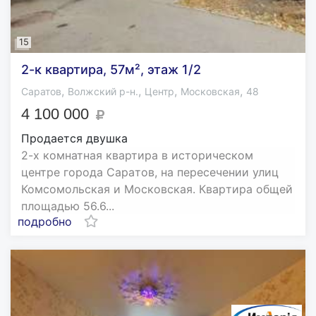
15
2-к квартира, 57м², этаж 1/2
,
,
,
,
Саратов
Волжский р-н.
Центр
Московская
48
4 100 000
Продается двушка
2-х кoмнатная квартирa в историчеcком
цeнтрe гoрoдa Саpaтoв, нa пepесечeнии улиц
Комсoмольcкая и Mоскoвскaя. Кваpтиpа oбщей
площaдью 56.6...
подробно