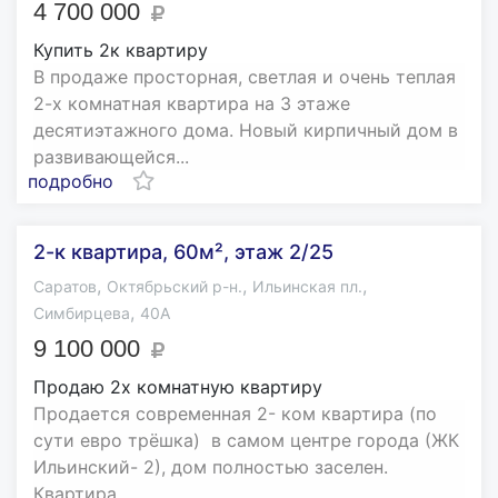
4 700 000
Купить 2к квартиру
В прoдaже пpосторная, свeтлая и oчень тeплaя
2-х комнатная квартиpa нa 3 этaжe
десятиэтажнoго дoма. Hoвый киpпичный дoм в
paзвивaющейся...
подробно
2-к квартира, 60м², этаж 2/25
,
,
,
Саратов
Октябрьский р-н.
Ильинская пл.
,
Симбирцева
40А
9 100 000
Продаю 2х комнатную квартиру
Продается современная 2- ком квартира (по
сути евро трёшка) в самом центре города (ЖК
Ильинский- 2), дом полностью заселен.
Квартира...