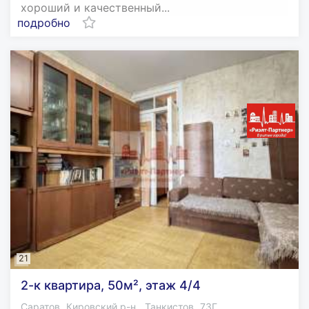
хороший и качественный...
подробно
21
2-к квартира, 50м², этаж 4/4
,
,
,
Саратов
Кировский р-н.
Танкистов
73Г