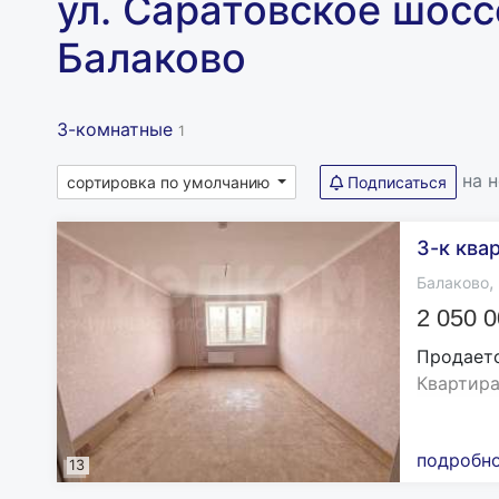
ул. Саратовское шоссе
Балаково
3-комнатные
1
на 
сортировка по умолчанию
Подписаться
3-к квар
,
Балаково
2 050 
Продаетс
Квартира
подробн
13