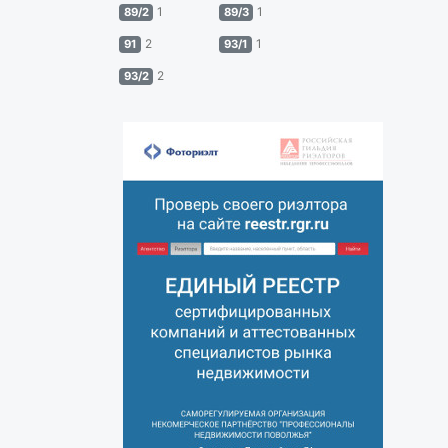
1
1
89/2
89/3
2
1
91
93/1
2
93/2