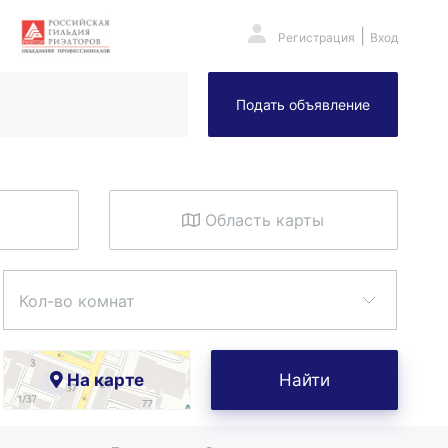
|
Регистрация
Вход
Подать объявление
Область карты
Кол-во комнат
На карте
Найти