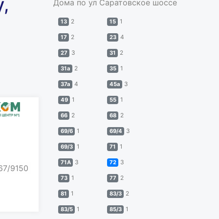
,
Дома по ул Саратовское шоссе
2
1
13
15
2
4
17
23
3
2
27
31
2
1
31а
35
4
3
37а
45а
1
1
49
55
2
2
66
68
1
3
69/6
69/4
1
1
69/3
71
3
3
71А
72
67/9150
1
2
73
77
1
2
81
83/3
1
1
83/5
85/3