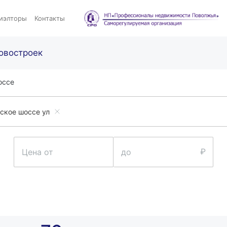
иэлторы
Контакты
овостроек
оссе
ское шоссе ул