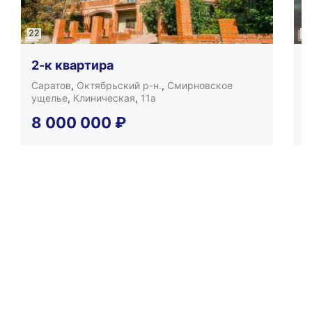
22
7
2-к квартира
Саратов
,
Октябрьский р-н.
,
Смирновское
С
ущелье
,
Клиническая
,
11а
Н
8 000 000
₽