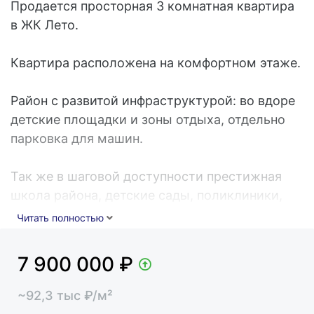
Продается просторная 3 комнатная квартира
в ЖК Лето.
Квартира расположена на комфортном этаже.
Район с развитой инфраструктурой: во вдоре
детские площадки и зоны отдыха, отдельно
парковка для машин.
Так же в шаговой доступности престижная
школа района, детские сады, поликлиники,
остановки общественного транспорта, все
Читать полностью
сетевые магазины.
7 900 000
₽
Продажа квартир без какой- либо комиссии
для покупателя.
~
92,3
тыс
₽/м²
Номер объекта: #170/537312/19117