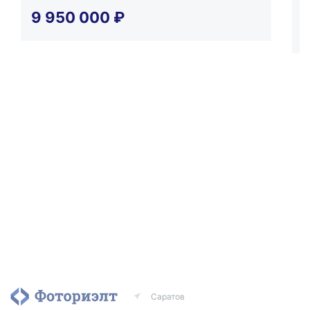
у
9 950 000
₽
Саратов