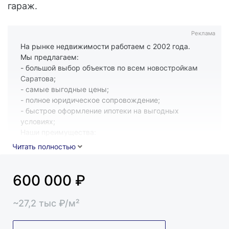
гараж.
Реклама
На рынке недвижимости работаем с 2002 года.
Мы предлагаем:
- большой выбор объектов по всем новостройкам
Саратова;
- самые выгодные цены;
- полное юридическое сопровождение;
- быстрое оформление ипотеки на выгодных
условиях;
Наши преимущества:
- за один визит в офис, вы получаете экономию
Читать полностью
ваших сил, времени и денег;
- деятельность компании застрахована.
600 000
₽
~
27,2
тыс
₽/м²