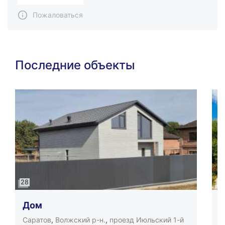
Пожаловаться
Последние объекты
28
2
Дом
2
Саратов
,
Волжский р-н.
,
проезд Июльский 1-й
С