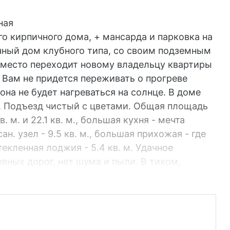
ная
го кирпичного дома, + мансарда и парковка на
чный дом клубного типа, co своим подземным
 место переходит новому владельцу квартиры
 Вам не придется переживать о прогреве
она не будет нагреваться на солнце. В доме
ей. Подъезд чистый с цветами. Общая площадь
 м. и 22.1 кв. м., большая кухня - мечта
ан. узел - 9.5 кв. м., большая прихожая - где
текленная лоджия - 5.4 кв. м. Удачное
вных дорог, нет шума и пыли. В тихом,
ом районе, в районе Смирновского ущелья. В
ого в квартире всегда тепло, горячая вода без
 зимний период за отопление. Ремонт
з проблем подобрать мебель в цветовой гамме