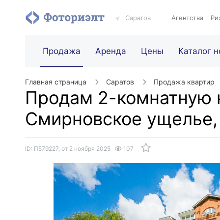
Саратов
Агентства
Ри
Продажа
Аренда
Цены
Каталог н
Главная страница
Саратов
Продажа квартир
Продам 2-комнатную 
Смирновское ущелье, у
ID: П579227, от 2 ноября 2025
107