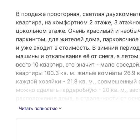
В продаже просторная, светлая двухкомнат
квартира, на комфортном 2 этаже, 3 этажно
цокольном этаже. Очень красивый и необы
паркингом, для жителей дома, парковочное
и уже входит в стоимость. В зимний период
машины и откапывания её от снега, а летом 
всего 10 квартир, это значит - мало сосед
квартиры 100.3 кв. м. жилые комнаты 26.9 кв.
каждой хозяйки - 21.8 кв. м., совмещенный с
можно сделать гардеробную - 20 кв. м., зас
расположение дома, в отдаленности от осно
уютном месте в экологически чистом зелен
Читать полностью
доме своя автономная котельная, за счет эт
перебоев и низкие коммунальные платежи в
выполнен в светлых тонах, что позволит бе