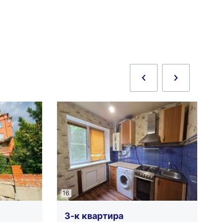
16
1
3-к квартира