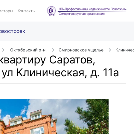
элторы
Контакты
овостроек
Октябрьский р-н.
Смирновское ущелье
Клиниче
квартиру Саратов,
л Клиническая, д. 11а