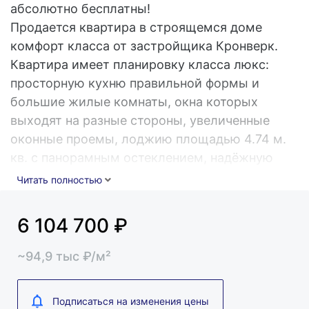
абсолютно бесплатны!
Продается квартира в строящемся доме
комфорт класса от застройщика Кронверк.
Квартира имеет планировку класса люкс:
просторную кухню правильной формы и
большие жилые комнаты, окна которых
выходят на разные стороны, увеличенные
оконные проемы, лоджию площадью 4.74 м.
кв. с панорамным остеклением, надёжную
входную дверь. Все квартиры в доме №8
Читать полностью
сдаются уже с предчистовой отделкой:
монтажом межкомнатных перегородок,
6 104 700
₽
звукоизоляцией пола во всех помещениях
кроме лоджии и санузла, гидроизоляцией
~
94,9
тыс
₽/м²
пола в санузлах, полусухой стяжкой полой
(включая лоджию), штукатуркой стен,
Подписаться на изменения цены
монтажом подоконных досок и оконных