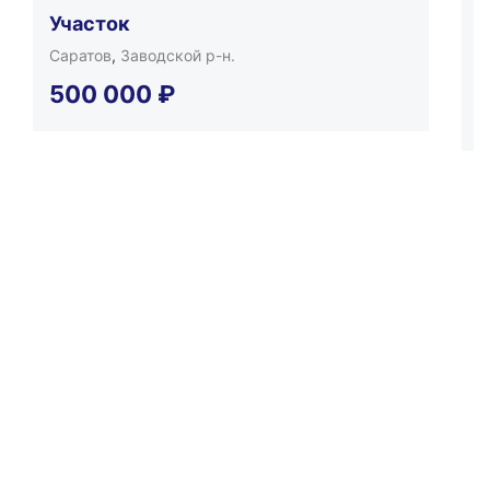
Участок
3
Саратов
,
Заводской р-н.
С
2
500 000
₽