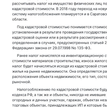
рассчитывать налог на имущество физических лиц п
кадастровой стоимости. В 2018 году переход на нов
систему налогообложения планируется и в Саратовс
области.
Под кадастровой стоимостью понимается стоимос
установленная в результате проведения государстве
кадастровой оценки или в результате рассмотрения 
определенная в случаях, предусмотренных статьей 2
Федерации» закона от 29.07.1998 No 135-ФЗ.
Ранее налог начислялся на инвентаризационную с
стоимости материалов строительства, износа жилого
налог будет начисляться исходя из кадастровой сто
жилья на рынке недвижимости. Она определяется ра
расположения объекта недвижимости, его тип, сост
рыночной.
Налогообложению по кадастровой стоимости будут
кодекса РФ, а так же и объекты, никогда не имевшие
огородных и дачных участках, гаражах, объектах не
торговых объектах, принадлежащих ИП и которые бы