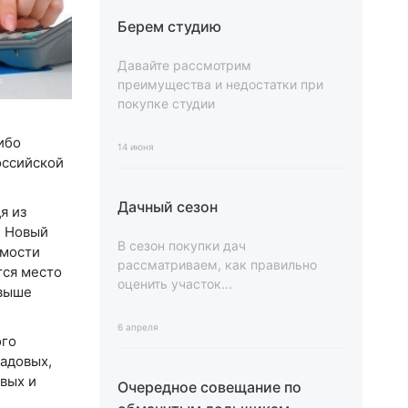
Берем студию
Давайте рассмотрим
преимущества и недостатки при
покупке студии
ибо
14 июня
оссийской
Дачный сезон
я из
. Новый
В сезон покупки дач
имости
рассматриваем, как правильно
тся место
оценить участок...
 выше
6 апреля
ого
садовых,
вых и
Очередное совещание по