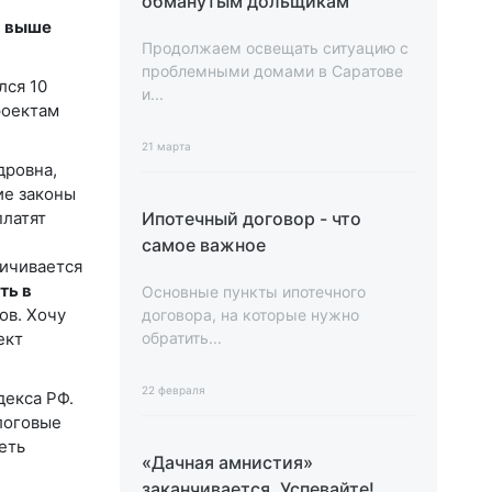
обманутым дольщикам
м выше
Продолжаем освещать ситуацию с
проблемными домами в Саратове
лся 10
и...
роектам
21 марта
дровна,
ие законы
платят
Ипотечный договор - что
самое важное
личивается
ть в
Основные пункты ипотечного
ов. Хочу
договора, на которые нужно
ект
обратить...
22 февраля
декса РФ.
логовые
еть
«Дачная амнистия»
заканчивается. Успевайте!