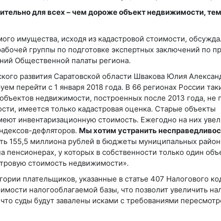
тельно для всех – чем дороже объект недвижимости, те
го имущества, исходя из кадастровой стоимости, обсужда
рабочей группы по подготовке экспертных заключений по п
ний Общественной палаты региона.
кого развития Саратовской области Швакова Юлия Алексан
уем перейти с 1 января 2018 года. В 66 регионах России так
объектов недвижимости, построенных после 2013 года, не 
ости, имеется только кадастровая оценка. Старые объекты
имеют инвентаризационную стоимость. Ежегодно на них уве
индексов-дефляторов.
Мы хотим устранить несправедливос
ть 155,5 миллиона рублей в бюджеты муниципальных район
на пенсионерах, у которых в собственности только один объ
стровую стоимость недвижимости».
гории плательщиков, указанные в статье 407 Налогового ко
оимости налогооблагаемой базы, что позволит увеличить на
, что суды будут завалены исками с требованиями пересмотр