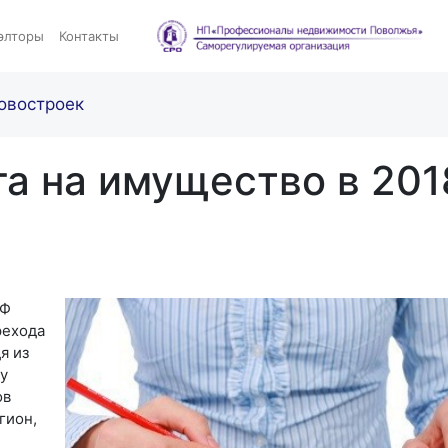
элторы
Контакты
овостроек
га на имущество в 201
РФ
рехода
я из
у
ов
гион,