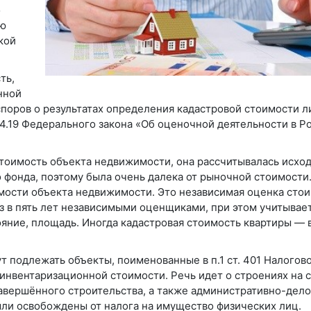
о
ую
кой
ть,
нной
споров о результатах определения кадастровой стоимости л
4.19 Федерального закона «Об оценочной деятельности в Р
тоимость объекта недвижимости, она рассчитывалась исход
 фонда, поэтому была очень далека от рыночной стоимости
имости объекта недвижимости. Это независимая оценка сто
з в пять лет независимыми оценщиками, при этом учитывае
ояние, площадь. Иногда кадастровая стоимость квартиры —
 подлежать объекты, поименованные в п.1 ст. 401 Налогов
 инвентаризационной стоимости. Речь идет о строениях на 
завершённого строительства, а также административно-дело
ли освобождены от налога на имущество физических лиц.