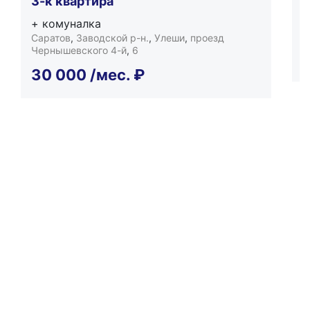
3-к квартира
С
+ комуналка
8
Саратов
,
Заводской р-н.
,
Улеши
,
проезд
Чернышевского 4-й
,
6
30 000
/мес.
₽